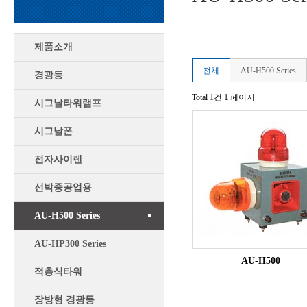
제품소개
전체
AU-H500 Series
경광등
Total 1건
1 페이지
시그날타워램프
시그날폰
전자사이렌
선박중공업용
AU-H500 Series
AU-HP300 Series
AU-H500
적층식타워
장방형 경광등