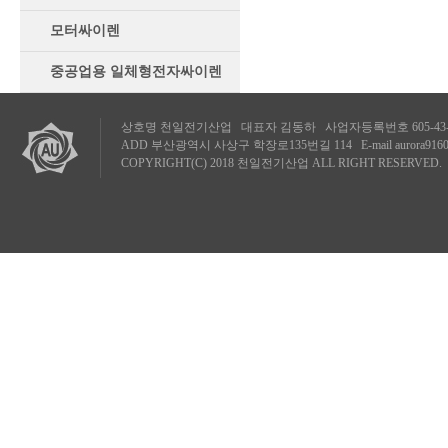
모터싸이렌
중공업용 일체형전자싸이렌
상호명 천일전기산업 대표자 김동하 사업자등록번호 605-43-87319 TE
ADD 부산광역시 사상구 학장로135번길 114 E-mail
aurora916
COPYRIGHT(C) 2018 천일전기산업 ALL RIGHT RESERVED.