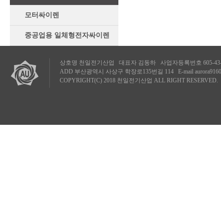
모터싸이렌
중공업용 일체형전자싸이렌
상호명 천일전기산업 대표자 김동하 사업자등록번호 605-43-87319 TE
ADD 부산광역시 사상구 학장로135번길 114 E-mail
aurora916
COPYRIGHT(C) 2018 천일전기산업 ALL RIGHT RESERVED.